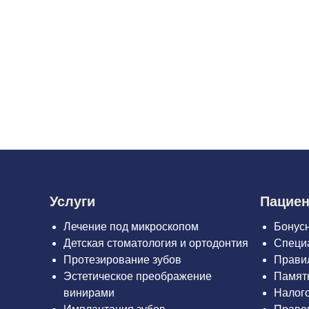
Услуги
Пацие
Лечение под микроскопом
Бонус
Детская стоматология и ортодонтия
Специ
Протезирование зубов
Прави
Эстетическое преображение
Памятк
винирами
Налог