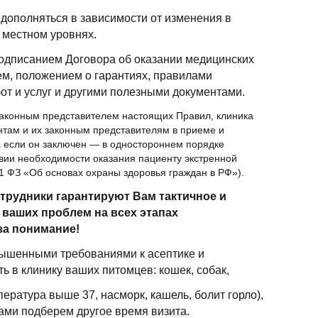
 дополняться в зависимости от изменения в
 местном уровнях.
одписанием Договора об оказании медицинских
ем, положением о гарантиях, правилами
от и услуг и другими полезными документами.
законным представителем настоящих Правил, клиника
ентам и их законным представителям в приеме и
 а если он заключен — в одностороннем порядке
ствии необходимости оказания пациенту экстренной
11 ФЗ «Об основах охраны здоровья граждан в РФ»).
отрудники гарантируют Вам тактичное и
 ваших проблем на всех этапах
за понимание!
вышенными требованиями к асептике и
ь в клинику ваших питомцев: кошек, собак,
ература выше 37, насморк, кашель, болит горло),
ами подберем другое время визита.