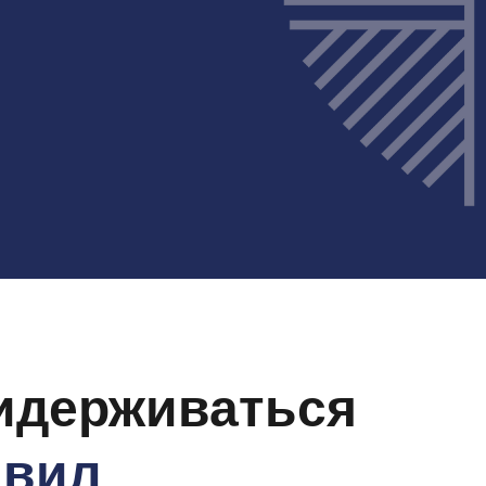
идерживаться
авил